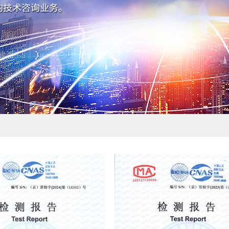
接地引出装置
锌包钢
接地配件
纳米碳接地扁钢
避雷针
铜绞线